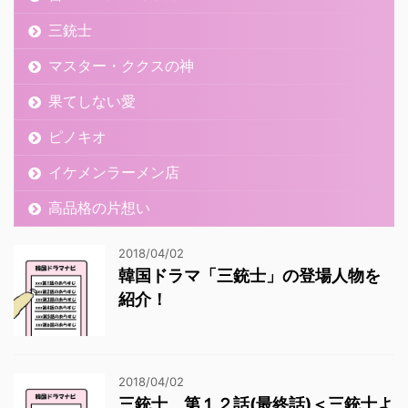
三銃士
マスター・ククスの神
果てしない愛
ピノキオ
イケメンラーメン店
高品格の片想い
2018/04/02
韓国ドラマ「三銃士」の登場人物を
紹介！
2018/04/02
三銃士 第１２話(最終話)＜三銃士よ