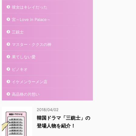
彼女はキレイだった
宮～Love in Palace～
三銃士
マスター・ククスの神
果てしない愛
ピノキオ
イケメンラーメン店
高品格の片想い
2018/04/02
韓国ドラマ「三銃士」の
登場人物を紹介！