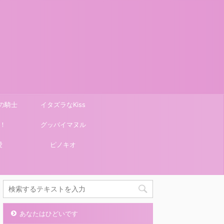
の騎士
イタズラなKiss
！
グッバイマヌル
愛
ピノキオ
あなたはひどいです