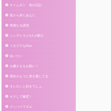
サイムダン 色の日記
星から来たあなた
華麗なる誘惑
シンデレラと4人の騎士
イタズラなKiss
会いたい
お嬢さまをお願い！
運命のように君を愛してる
オレのこと好きでしょ。
キスして幽霊！
グッバイマヌル