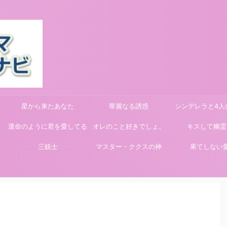
星から来たあなた
華麗なる誘惑
シンデレラと4人
運命のように君を愛してる
オレのこと好きでしょ。
キスして幽霊
三銃士
マスター・ククスの神
果てしない