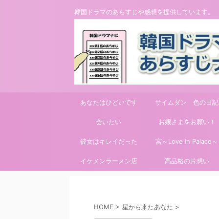
韓国ドラマのあらすじや感想を提供しています。
あなたはひどいです
サイムダン 色の日記
会いたい
お嬢さまをお願い！
彼女はキレイだった
宮～Love in Palace～
イケメンラーメン店
高品格の片想い
HOME
>
星から来たあなた
>