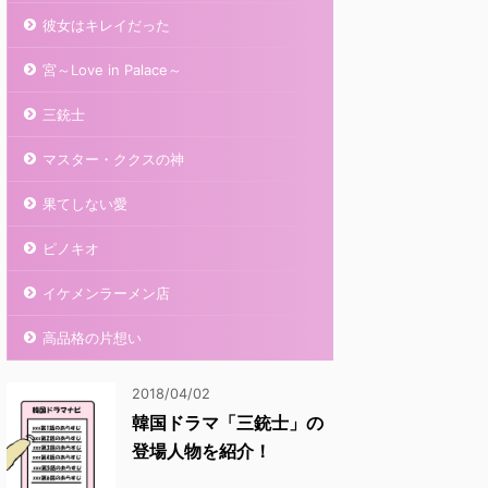
彼女はキレイだった
宮～Love in Palace～
三銃士
マスター・ククスの神
果てしない愛
ピノキオ
イケメンラーメン店
高品格の片想い
2018/04/02
韓国ドラマ「三銃士」の
登場人物を紹介！