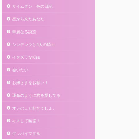
サイムダン 色の日記
星から来たあなた
華麗なる誘惑
シンデレラと4人の騎士
イタズラなKiss
会いたい
お嬢さまをお願い！
運命のように君を愛してる
オレのこと好きでしょ。
キスして幽霊！
グッバイマヌル