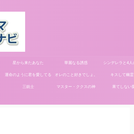
星から来たあなた
華麗なる誘惑
シンデレラと4人
運命のように君を愛してる
オレのこと好きでしょ。
キスして幽霊
三銃士
マスター・ククスの神
果てしない