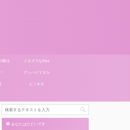
の騎士
イタズラなKiss
！
グッバイマヌル
愛
ピノキオ
あなたはひどいです