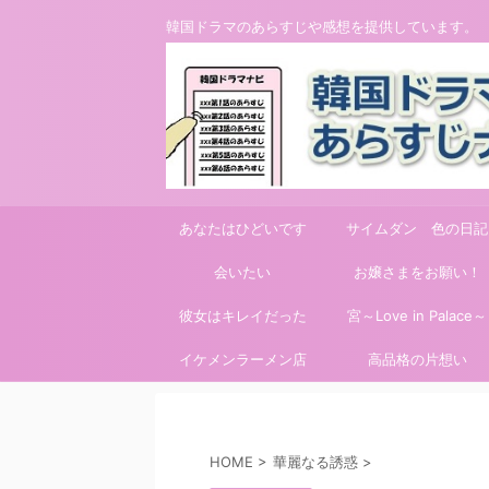
韓国ドラマのあらすじや感想を提供しています。
あなたはひどいです
サイムダン 色の日記
会いたい
お嬢さまをお願い！
彼女はキレイだった
宮～Love in Palace～
イケメンラーメン店
高品格の片想い
HOME
>
華麗なる誘惑
>