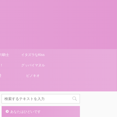
の騎士
イタズラなKiss
！
グッバイマヌル
愛
ピノキオ
あなたはひどいです