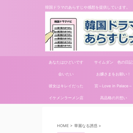
韓国ドラマのあらすじや感想を提供しています。
あなたはひどいです
サイムダン 色の日記
会いたい
お嬢さまをお願い！
彼女はキレイだった
宮～Love in Palace～
イケメンラーメン店
高品格の片想い
HOME
>
華麗なる誘惑
>