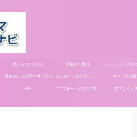
星から来たあなた
華麗なる誘惑
シンデレラと4人
運命のように君を愛してる
オレのこと好きでしょ。
キスして幽霊
三銃士
マスター・ククスの神
果てしない