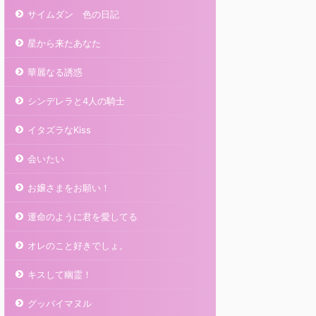
サイムダン 色の日記
星から来たあなた
華麗なる誘惑
シンデレラと4人の騎士
イタズラなKiss
会いたい
お嬢さまをお願い！
運命のように君を愛してる
オレのこと好きでしょ。
キスして幽霊！
グッバイマヌル