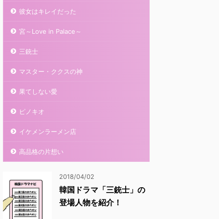
彼女はキレイだった
宮～Love in Palace～
三銃士
マスター・ククスの神
果てしない愛
ピノキオ
イケメンラーメン店
高品格の片想い
2018/04/02
韓国ドラマ「三銃士」の
登場人物を紹介！