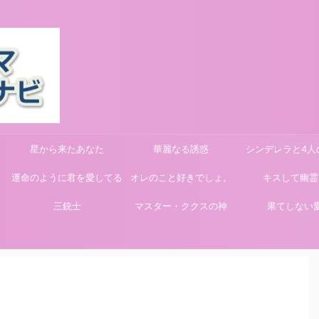
星から来たあなた
華麗なる誘惑
シンデレラと4人
運命のように君を愛してる
オレのこと好きでしょ。
キスして幽霊
三銃士
マスター・ククスの神
果てしない