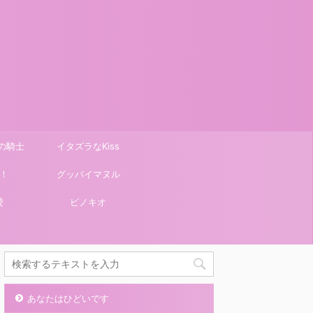
の騎士
イタズラなKiss
！
グッバイマヌル
愛
ピノキオ
あなたはひどいです