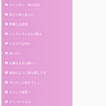
サイムダン 色の日記
星から来たあなた
華麗なる誘惑
シンデレラと4人の騎士
イタズラなKiss
会いたい
お嬢さまをお願い！
運命のように君を愛してる
オレのこと好きでしょ。
キスして幽霊！
グッバイマヌル