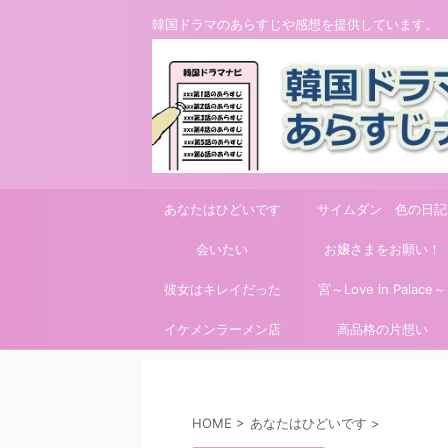
韓国ドラマのあらすじや感想を提供しています。
あなたはひどいです
サイムダン 色の日記
会いたい
お嬢さまをお願い！
彼女はキレイだった
宮～Love in Palace～
イケメンラーメン店
高品格の片想い
HOME
>
あなたはひどいです
>