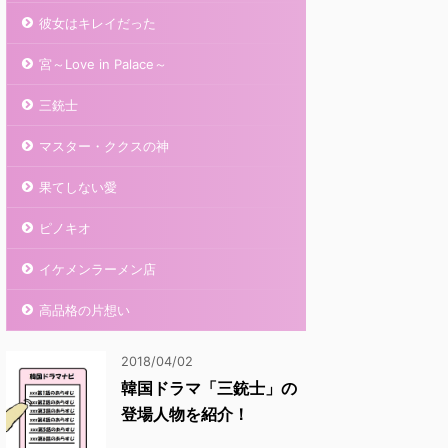
彼女はキレイだった
宮～Love in Palace～
三銃士
マスター・ククスの神
果てしない愛
ピノキオ
イケメンラーメン店
高品格の片想い
2018/04/02
韓国ドラマ「三銃士」の
登場人物を紹介！