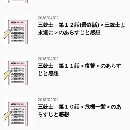
2018/04/02
三銃士 第１２話(最終話)＜三銃士よ
永遠に＞のあらすじと感想
2018/04/02
三銃士 第１１話＜復讐＞のあらす
じと感想
2018/04/02
三銃士 第１０話＜危機一髪＞のあ
らすじと感想