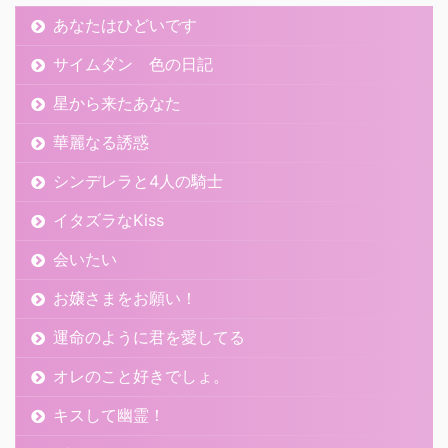
あなたはひどいです
サイムダン 色の日記
星から来たあなた
華麗なる誘惑
シンデレラと4人の騎士
イタズラなKiss
会いたい
お嬢さまをお願い！
運命のように君を愛してる
オレのこと好きでしょ。
キスして幽霊！