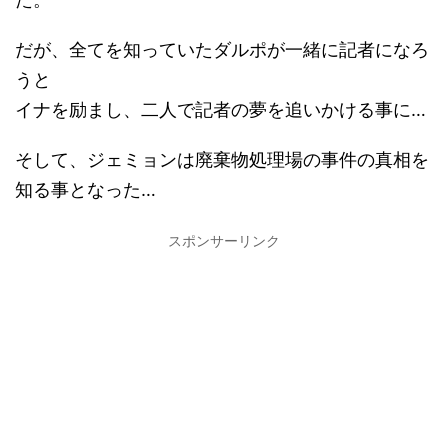
だが、全てを知っていたダルポが一緒に記者になろ
うと
イナを励まし、二人で記者の夢を追いかける事に…
そして、ジェミョンは廃棄物処理場の事件の真相を
知る事となった…
スポンサーリンク