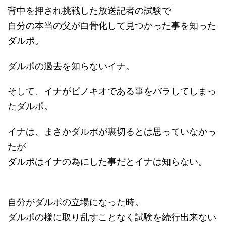
背中を押され挑戦した放送記者の試験で
自分の本当の父が白骨化して見つかった事を知った
ダルポ。
ダルポの過去を知らないイナ。
そして、イナがピノキオである事をバラしてしまっ
たダルポ。
イナは、まさかダルポが裏切るとは思っていなかっ
たが
ダルポはイナの為にした事だとイナは知らない。
自分がダルポの立場になった時。
ダルポの様に取り乱すことなく試験を続行出来ない