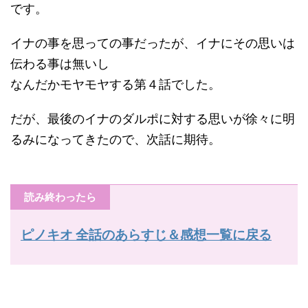
です。
イナの事を思っての事だったが、イナにその思いは
伝わる事は無いし
なんだかモヤモヤする第４話でした。
だが、最後のイナのダルポに対する思いが徐々に明
るみになってきたので、次話に期待。
読み終わったら
ピノキオ 全話のあらすじ＆感想一覧に戻る