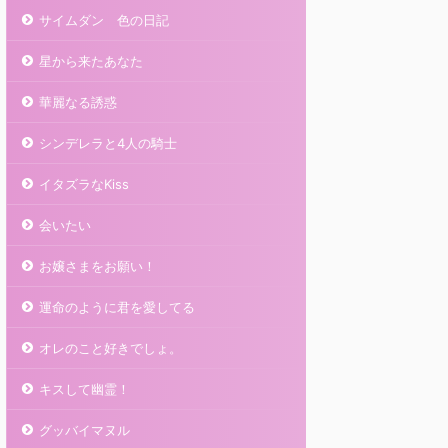
サイムダン 色の日記
星から来たあなた
華麗なる誘惑
シンデレラと4人の騎士
イタズラなKiss
会いたい
お嬢さまをお願い！
運命のように君を愛してる
オレのこと好きでしょ。
キスして幽霊！
グッバイマヌル