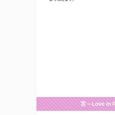
宮～Love i