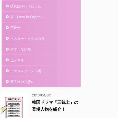
彼女はキレイだった
宮～Love in Palace～
三銃士
マスター・ククスの神
果てしない愛
ピノキオ
イケメンラーメン店
高品格の片想い
2018/04/02
韓国ドラマ「三銃士」の
登場人物を紹介！