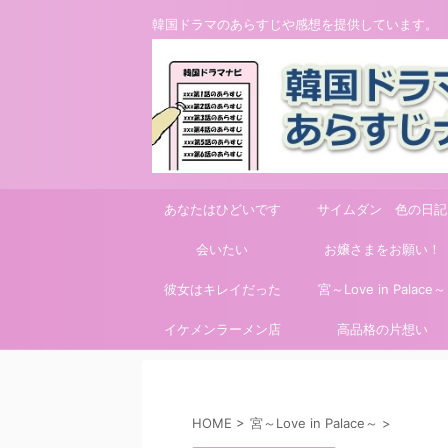
韓国ドラマのあらすじや感想を提供しています。
あなたはひどいです
サイムダン 色の日記
会いたい
お嬢さまをお願い！
彼女はキレイだった
宮～Love in Palace～
イケメンラーメン店
高品格の片想い
HOME
>
宮～Love in Palace～
>