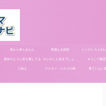
星から来たあなた
華麗なる誘惑
シンデレラと4人
運命のように君を愛してる
オレのこと好きでしょ。
キスして幽霊
三銃士
マスター・ククスの神
果てしない