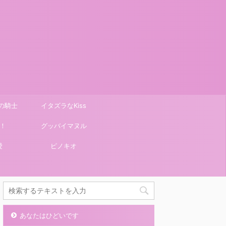
の騎士
イタズラなKiss
！
グッバイマヌル
愛
ピノキオ
あなたはひどいです