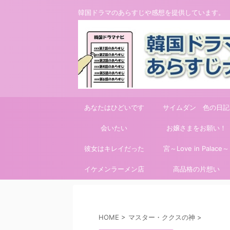
韓国ドラマのあらすじや感想を提供しています。
あなたはひどいです
サイムダン 色の日記
会いたい
お嬢さまをお願い！
彼女はキレイだった
宮～Love in Palace～
イケメンラーメン店
高品格の片想い
HOME
>
マスター・ククスの神
>