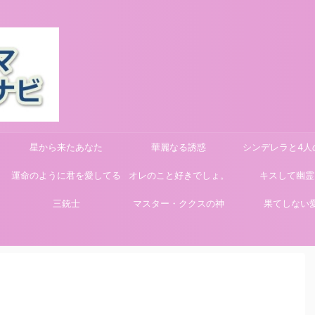
星から来たあなた
華麗なる誘惑
シンデレラと4人
運命のように君を愛してる
オレのこと好きでしょ。
キスして幽霊
三銃士
マスター・ククスの神
果てしない