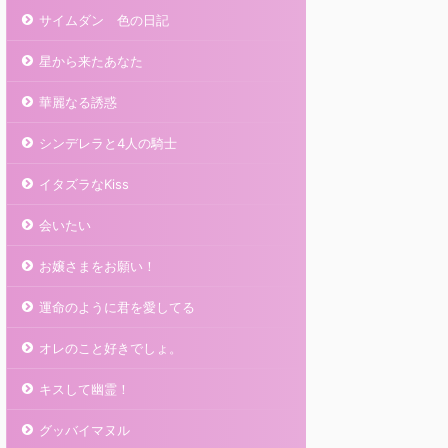
サイムダン 色の日記
星から来たあなた
華麗なる誘惑
シンデレラと4人の騎士
イタズラなKiss
会いたい
お嬢さまをお願い！
運命のように君を愛してる
オレのこと好きでしょ。
キスして幽霊！
グッバイマヌル