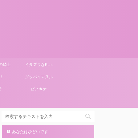
の騎士
イタズラなKiss
！
グッバイマヌル
愛
ピノキオ
あなたはひどいです