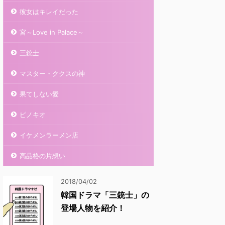
彼女はキレイだった
宮～Love in Palace～
三銃士
マスター・ククスの神
果てしない愛
ピノキオ
イケメンラーメン店
高品格の片想い
2018/04/02
韓国ドラマ「三銃士」の
登場人物を紹介！