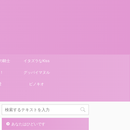
の騎士
イタズラなKiss
！
グッバイマヌル
愛
ピノキオ
あなたはひどいです