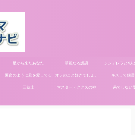
星から来たあなた
華麗なる誘惑
シンデレラと4人
運命のように君を愛してる
オレのこと好きでしょ。
キスして幽霊
三銃士
マスター・ククスの神
果てしない