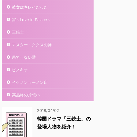
彼女はキレイだった
宮～Love in Palace～
三銃士
マスター・ククスの神
果てしない愛
ピノキオ
イケメンラーメン店
高品格の片想い
2018/04/02
韓国ドラマ「三銃士」の
登場人物を紹介！