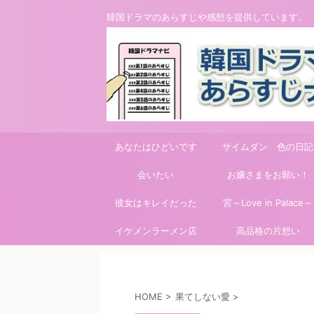
韓国ドラマのあらすじや感想を提供しています。
あなたはひどいです
サイムダン 色の日記
会いたい
お嬢さまをお願い！
彼女はキレイだった
宮～Love in Palace～
イケメンラーメン店
高品格の片想い
HOME
>
果てしない愛
>