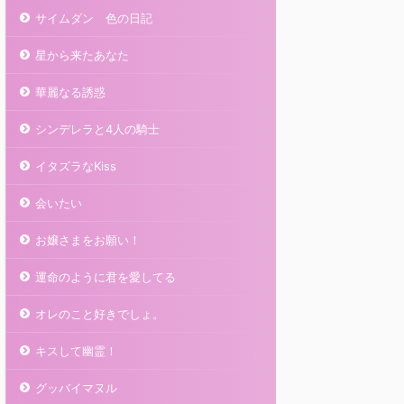
サイムダン 色の日記
星から来たあなた
華麗なる誘惑
シンデレラと4人の騎士
イタズラなKiss
会いたい
お嬢さまをお願い！
運命のように君を愛してる
オレのこと好きでしょ。
キスして幽霊！
グッバイマヌル