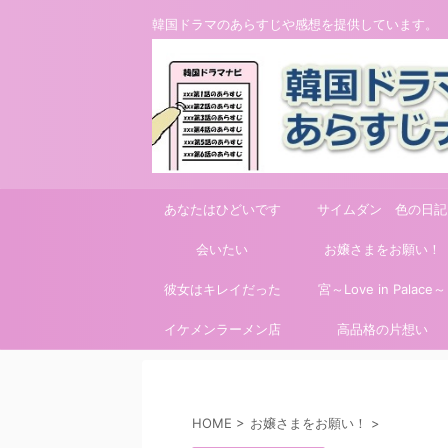
韓国ドラマのあらすじや感想を提供しています。
あなたはひどいです
サイムダン 色の日記
会いたい
お嬢さまをお願い！
彼女はキレイだった
宮～Love in Palace～
イケメンラーメン店
高品格の片想い
HOME
>
お嬢さまをお願い！
>