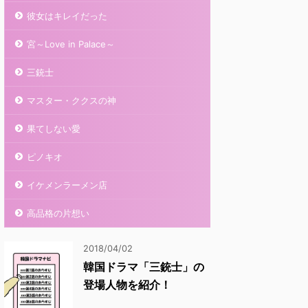
彼女はキレイだった
宮～Love in Palace～
三銃士
マスター・ククスの神
果てしない愛
ピノキオ
イケメンラーメン店
高品格の片想い
2018/04/02
韓国ドラマ「三銃士」の
登場人物を紹介！