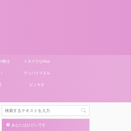
の騎士
イタズラなKiss
！
グッバイマヌル
愛
ピノキオ
あなたはひどいです