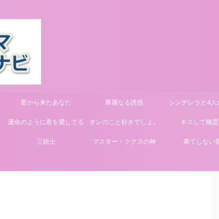
星から来たあなた
華麗なる誘惑
シンデレラと4人
運命のように君を愛してる
オレのこと好きでしょ。
キスして幽霊
三銃士
マスター・ククスの神
果てしない