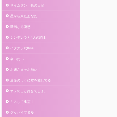
サイムダン 色の日記
星から来たあなた
華麗なる誘惑
シンデレラと4人の騎士
イタズラなKiss
会いたい
お嬢さまをお願い！
運命のように君を愛してる
オレのこと好きでしょ。
キスして幽霊！
グッバイマヌル