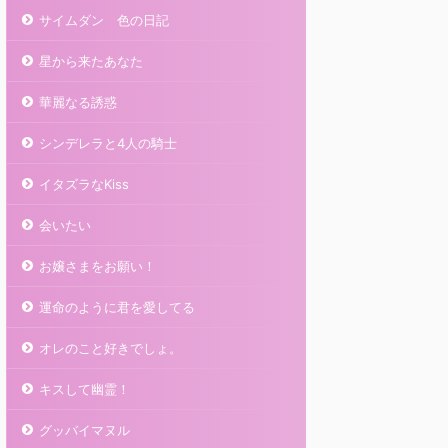
サイムダン 色の日記
星から来たあなた
華麗なる誘惑
シンデレラと4人の騎士
イタズラなKiss
会いたい
お嬢さまをお願い！
運命のように君を愛してる
オレのこと好きでしょ。
キスして幽霊！
グッバイマヌル