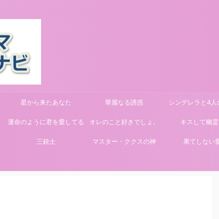
星から来たあなた
華麗なる誘惑
シンデレラと4人
運命のように君を愛してる
オレのこと好きでしょ。
キスして幽霊
三銃士
マスター・ククスの神
果てしない