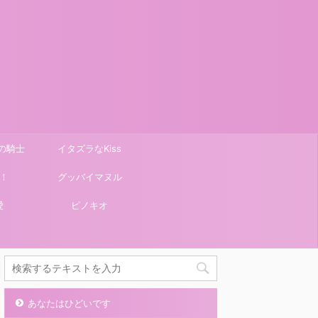
の騎士
イタズラなKiss
！
グッバイマヌル
愛
ピノキオ
あなたはひどいです