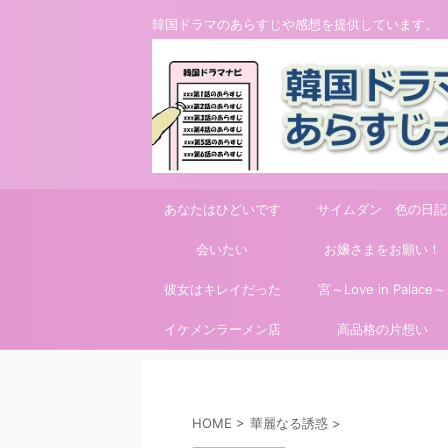
韓国ドラマのあらすじや感想を提供しています。
あなたはひどいです
サイムダン 色の日記
会いたい
お嬢さまをお願い！
彼女はキレイだった
宮～Love in Palace～
イケメンラーメン店
高品格の片想い
HOME
>
華麗なる誘惑
>