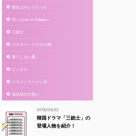
彼女はキレイだった
宮～Love in Palace～
三銃士
マスター・ククスの神
果てしない愛
ピノキオ
イケメンラーメン店
高品格の片想い
2018/04/02
韓国ドラマ「三銃士」の
登場人物を紹介！