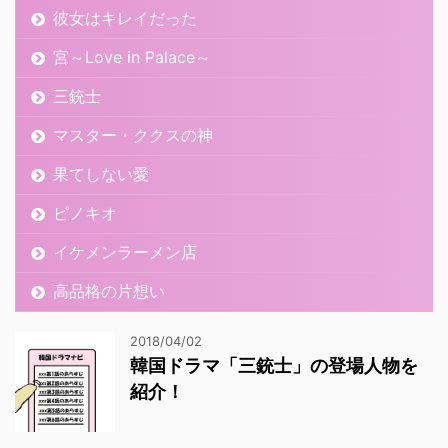
彼女はキレイだった
宮～Love in Palace～
三銃士
マスター・ククスの神
果てしない愛
ピノキオ
イケメンラーメン店
高品格の片想い
2018/04/02
韓国ドラマ「三銃士」の登場人物を
紹介！