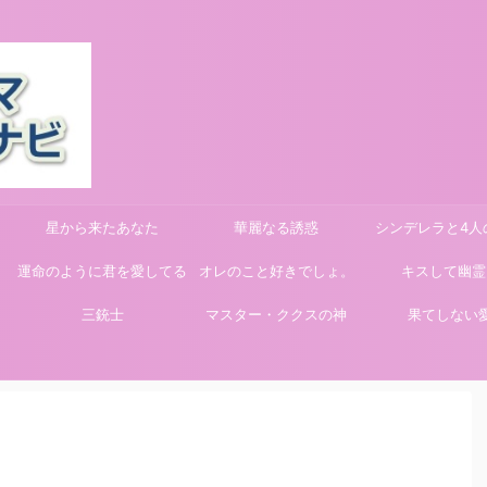
星から来たあなた
華麗なる誘惑
シンデレラと4人
運命のように君を愛してる
オレのこと好きでしょ。
キスして幽霊
三銃士
マスター・ククスの神
果てしない