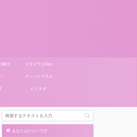
の騎士
イタズラなKiss
！
グッバイマヌル
愛
ピノキオ
あなたはひどいです