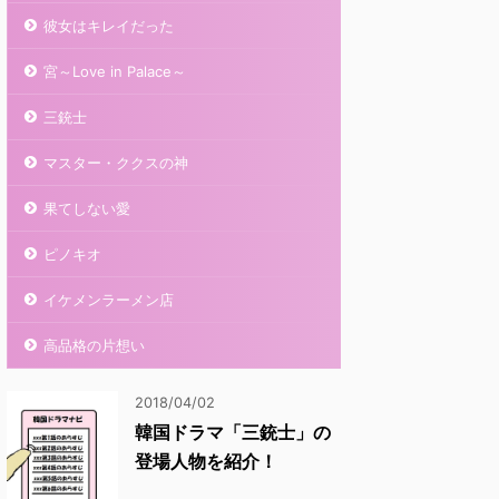
彼女はキレイだった
宮～Love in Palace～
三銃士
マスター・ククスの神
果てしない愛
ピノキオ
イケメンラーメン店
高品格の片想い
2018/04/02
韓国ドラマ「三銃士」の
登場人物を紹介！