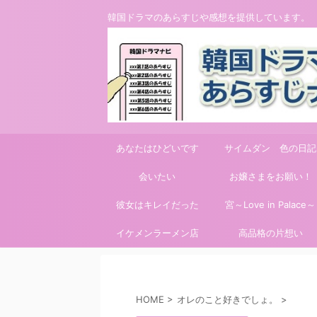
韓国ドラマのあらすじや感想を提供しています。
あなたはひどいです
サイムダン 色の日記
会いたい
お嬢さまをお願い！
彼女はキレイだった
宮～Love in Palace～
イケメンラーメン店
高品格の片想い
HOME
>
オレのこと好きでしょ。
>