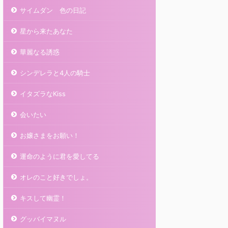
サイムダン 色の日記
星から来たあなた
華麗なる誘惑
シンデレラと4人の騎士
イタズラなKiss
会いたい
お嬢さまをお願い！
運命のように君を愛してる
オレのこと好きでしょ。
キスして幽霊！
グッバイマヌル